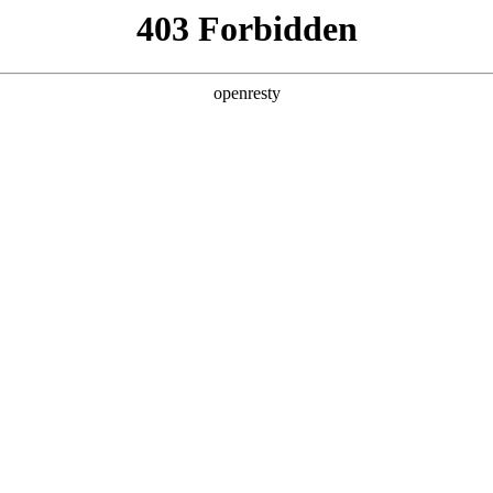
CR Home
新闻资讯
产品
荣誉资质
企业文化
华润网群
联系我们
功率器件
功率模块
功
制造服务
费电子
人工智能
航空航天
掩模制造服务
晶圆制造服务
封装集成服
人力资源
中文
媒体报道
投资者服务
人才发展
人才关爱
人才引进
产学研
EN
繁體版